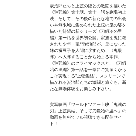
炭治郎たちと上弦の陸との激闘を描いた
《遊郭編》第十話、第十一話を劇場初上
映、そして、その後の新たな地での出会
いや無限城に集められた上弦の鬼の姿を
描いた待望の新シリーズ《刀鍛冶の里
編》第一話を世界初公開。家族を鬼に殺
された少年・竈門炭治郎が、鬼になった
妹の禰豆子を人間に戻すため、《鬼殺
隊》へ入隊することから始まる本作。
《遊郭編》のクライマックスと、《刀鍛
冶の里編》第一話を一挙にご覧頂くから
こそ実現する"上弦集結"、スクリーンで
描かれる炭治郎たちの激闘と旅立ち。新
たな劇場体験をお楽しみ下さい。
実写映画『ワールドツアー上映「鬼滅の
刃」上弦集結、そして刀鍛冶の里へ』の
動画を無料でフル視聴できる配信サイ
ト！