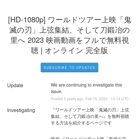
[HD-1080p] ワールドツアー上映「鬼
滅の刃」上弦集結、そして刀鍛冶の
里へ 2023 映画動画をフルで無料視
聴 | オンライン 完全版
SUBSCRIBE TO UPDATES
Update
We are continuing to investigate this 
issue.
Posted
3
years ago.
Feb
15
,
2023
-
14:14
UTC
Investigating
『ワールドツアー上映「鬼滅の刃」上弦
集結、そして刀鍛冶の里へ』を無料視聴
する方法を紹介するページです
映画 『ワールドツアー上映「鬼滅の刃」