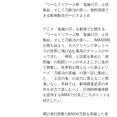
『ワールドツアー上映「鬼滅の刃」上弦
集結、そして刀鍛冶の里へ』無料視聴で
きる動画配信サービスまとめ
アニメ「鬼滅の刃」を劇場で公開する
『ワールドツアー上映「鬼滅の刃」上弦
集結、そして刀鍛冶の里へ』。IMAX同時
公開も始まり、大スクリーンで本シリー
ズの世界に飛び込む最高のチャンスがや
ってきた。「神回」と話題を集めた「遊
郭編」の戦闘シーンのすさまじさに改め
て興奮し、世界初公開となった新エピソ
ード「刀鍛冶の里編」の第一話に集結し
た、「上弦の鬼」の迫力に震えること間
違いなし。本稿では、劇場鑑賞必至の本
作を全力で楽しむべく、圧倒的映像体験
を提供するIMAXでの見どころポイントを
紹介したい。
累計発行部数1億5000万部を突破した吾