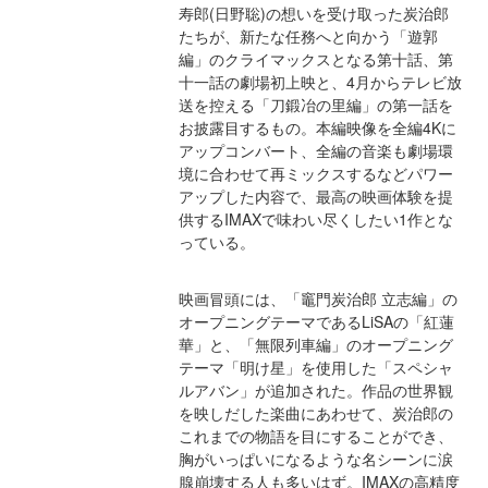
寿郎(日野聡)の想いを受け取った炭治郎
たちが、新たな任務へと向かう「遊郭
編」のクライマックスとなる第十話、第
十一話の劇場初上映と、4月からテレビ放
送を控える「刀鍛冶の里編」の第一話を
お披露目するもの。本編映像を全編4Kに
アップコンバート、全編の音楽も劇場環
境に合わせて再ミックスするなどパワー
アップした内容で、最高の映画体験を提
供するIMAXで味わい尽くしたい1作とな
っている。
映画冒頭には、「竈門炭治郎 立志編」の
オープニングテーマであるLiSAの「紅蓮
華」と、「無限列車編」のオープニング
テーマ「明け星」を使用した「スペシャ
ルアバン」が追加された。作品の世界観
を映しだした楽曲にあわせて、炭治郎の
これまでの物語を目にすることができ、
胸がいっぱいになるような名シーンに涙
腺崩壊する人も多いはず。IMAXの高精度