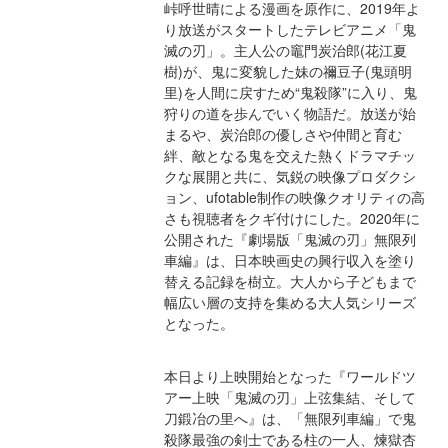
峠呼世晴による漫画を原作に、2019年よ
り放送がスタートしたテレビアニメ「鬼
滅の刃」。主人公の竈門炭治郎(花江夏
樹)が、鬼に変貌した妹の禰豆子(鬼頭明
里)を人間に戻すため“鬼殺隊”に入り、鬼
狩りの道を歩んでいく物語だ。放送が始
まるや、炭治郎の優しさや仲間と育む
絆、敵となる鬼を交えた熱くドラマチッ
クな展開と共に、気鋭の映像プロダクシ
ョン、ufotable制作の映像クオリティの高
さも視聴者をクギ付けにした。2020年に
公開された『劇場版「鬼滅の刃」無限列
車編』は、日本映画史の興行収入を塗り
替える記録を樹立。大人から子どもまで
幅広い層の支持を集める大人気シリーズ
となった。
本日より上映開始となった『ワールドツ
アー上映「鬼滅の刃」上弦集結、そして
刀鍛冶の里へ』は、「無限列車編」で鬼
殺隊最強の剣士である柱の一人、煉獄杏