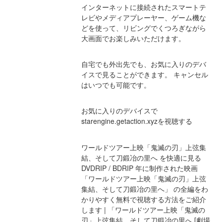
インターネットに接続されたスマートテ
レビやメディアプレーヤー、ゲーム機な
どを使って、リビングでくつろぎながら
大画面でお楽しみいただけます。
自宅でも外出先でも、お気に入りのデバ
イスで見ることができます。 キャンセル
はいつでも可能です。
お気に入りのデバイスで
starengine.getaction.xyzを視聴する
ワールドツアー上映「鬼滅の刃」上弦集
結、そして刀鍛冶の里へ を快適に見る 
DVDRIP / BDRIP 年に制作された映画 
「ワールドツアー上映「鬼滅の刃」上弦
集結、そして刀鍛冶の里へ」 の全編をわ
かりやすく無料で視聴する方法をご紹介
します | 「ワールドツアー上映「鬼滅の
刃」上弦集結、そして刀鍛冶の里へ [劇場